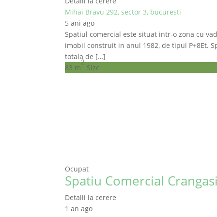
Detalii la cerere
Mihai Bravu 292, sector 3, bucuresti
5 ani ago
Spatiul comercial este situat intr-o zona cu vad
imobil construit in anul 1982, de tipul P+8Et. Sp
totala de […]
2
83 m
Size
Ocupat
Spatiu Comercial Crangasi
Detalii la cerere
1 an ago