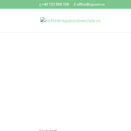
+40 723 508 198
office@spcom.ro
Featured