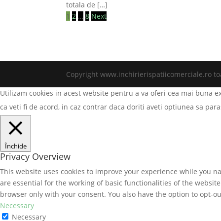
totala de […]
1
2
…
8
Next
Copyright www.inchirierispatiicomerciale.ro to
Utilizam cookies in acest website pentru a va oferi cea mai buna e
ca veti fi de acord, in caz contrar daca doriti aveti optiunea sa pa
Închide
Privacy Overview
This website uses cookies to improve your experience while you nav
are essential for the working of basic functionalities of the websi
browser only with your consent. You also have the option to opt-ou
Necessary
Necessary