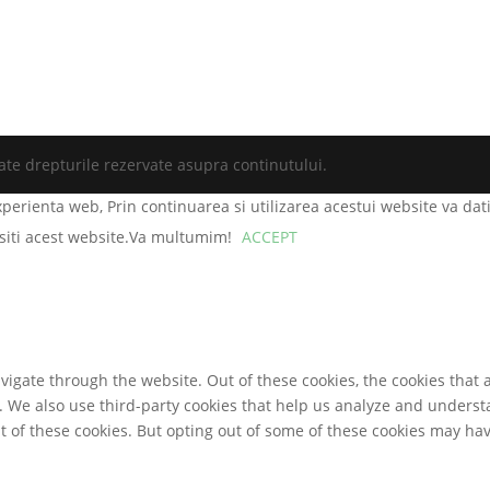
ate drepturile rezervate asupra continutului.
xperienta web, Prin continuarea si utilizarea acestui website va da
rasiti acest website.Va multumim!
ACCEPT
igate through the website. Out of these cookies, the cookies that 
te. We also use third-party cookies that help us analyze and unders
t of these cookies. But opting out of some of these cookies may ha