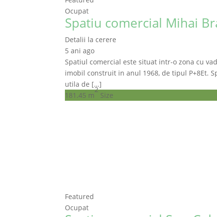
Ocupat
Spatiu comercial Mihai Bra
Detalii la cerere
5 ani ago
Spatiul comercial este situat intr-o zona cu vad
imobil construit in anul 1968, de tipul P+8Et. Sp
utila de […]
2
181.45 m
Size
Featured
Ocupat