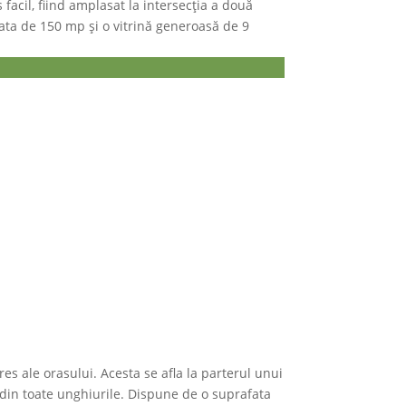
 facil, fiind amplasat la intersecția a două
rata de 150 mp și o vitrină generoasă de 9
res ale orasului. Acesta se afla la parterul unui
il din toate unghiurile. Dispune de o suprafata