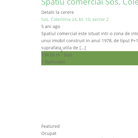
Spatiu comercial Sos. Cole
Detalii la cerere
Sos. Colentina 24, bl. 10, sector 2
5 ani ago
Spatiul comercial este situat intr-o zona de int
unui imobil construit in anul 1978, de tipul P+10
suprafata utila de […]
2
134.36 m
Size
1
Bathroom
Featured
Ocupat