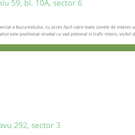
iu 59, bl. 10A, sector 6
rcial a Bucurestiului, cu acces facil catre toate zonele de interes al
atiul este pozitionat stradal cu vad pietonal si trafic intens, vizibi
avu 292, sector 3