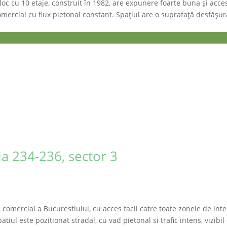
loc cu 10 etaje, construit în 1982, are expunere foarte buna și acces
 comercial cu flux pietonal constant. Spațiul are o suprafață desfășu
a 234-236, sector 3
 comercial a Bucurestiului, cu acces facil catre toate zonele de inte
atiul este pozitionat stradal, cu vad pietonal si trafic intens, vizib