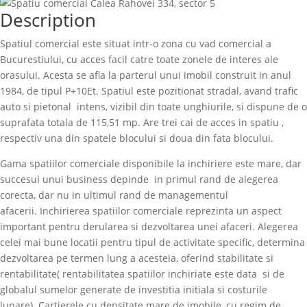
Description
Spatiul comercial este situat intr-o zona cu vad comercial a
Bucurestiului, cu acces facil catre toate zonele de interes ale
orasului. Acesta se afla la parterul unui imobil construit in anul
1984, de tipul P+10Et. Spatiul este pozitionat stradal, avand trafic
auto si pietonal intens, vizibil din toate unghiurile, si dispune de o
suprafata totala de 115,51 mp. Are trei cai de acces in spatiu ,
respectiv una din spatele blocului si doua din fata blocului.
Gama spatiilor comerciale disponibile la inchiriere este mare, dar
succesul unui business depinde in primul rand de alegerea
corecta, dar nu in ultimul rand de managementul
afacerii. Inchirierea spatiilor comerciale reprezinta un aspect
important pentru derularea si dezvoltarea unei afaceri. Alegerea
celei mai bune locatii pentru tipul de activitate specific, determina
dezvoltarea pe termen lung a acesteia, oferind stabilitate si
rentabilitate( rentabilitatea spatiilor inchiriate este data si de
globalul sumelor generate de investitia initiala si costurile
lunare). Cartierele cu densitate mare de imobile, cu regim de