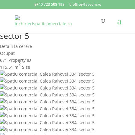
+40 723 508 198
office@spcom.ro
Spatiu comercial Calea Rahovei 334,
sector 5
Detalii la cerere
Ocupat
671
Property ID
2
115.51 m
Size