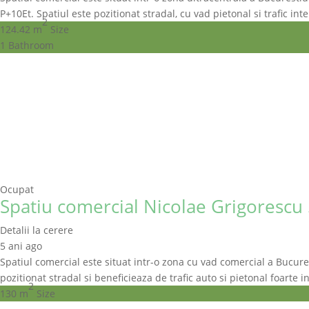
P+10Et. Spatiul este pozitionat stradal, cu vad pietonal si trafic in
2
124.42 m
Size
1
Bathroom
Ocupat
Spatiu comercial Nicolae Grigorescu 
Detalii la cerere
5 ani ago
Spatiul comercial este situat intr-o zona cu vad comercial a Bucurest
pozitionat stradal si beneficieaza de trafic auto si pietonal foarte 
2
130 m
Size