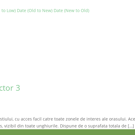
h to Low)
Date (Old to New)
Date (New to Old)
ctor 3
iului, cu acces facil catre toate zonele de interes ale orasului. Ace
ns, vizibil din toate unghiurile. Dispune de o suprafata totala de […]