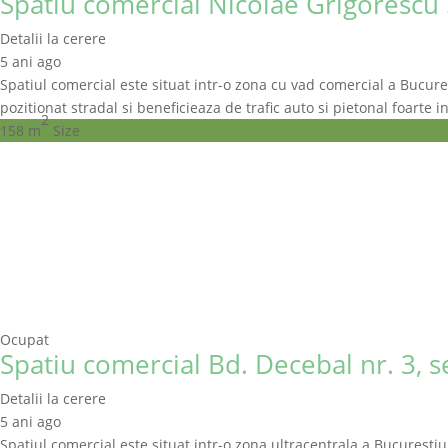
Spatiu comercial Nicolae Grigorescu 
Detalii la cerere
5 ani ago
Spatiul comercial este situat intr-o zona cu vad comercial a Bucurest
pozitionat stradal si beneficieaza de trafic auto si pietonal foarte i
2
158 m
Size
Ocupat
Spatiu comercial Bd. Decebal nr. 3, s
Detalii la cerere
5 ani ago
Spatiul comercial este situat intr-o zona ultracentrala a Bucurestiul