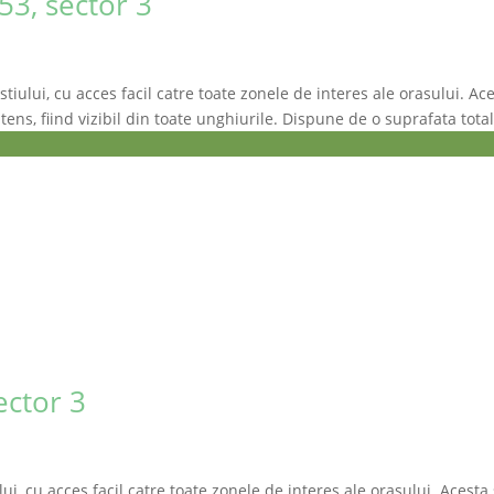
53, sector 3
iului, cu acces facil catre toate zonele de interes ale orasului. Ace
ntens, fiind vizibil din toate unghiurile. Dispune de o suprafata tota
ector 3
ui, cu acces facil catre toate zonele de interes ale orasului. Acesta 