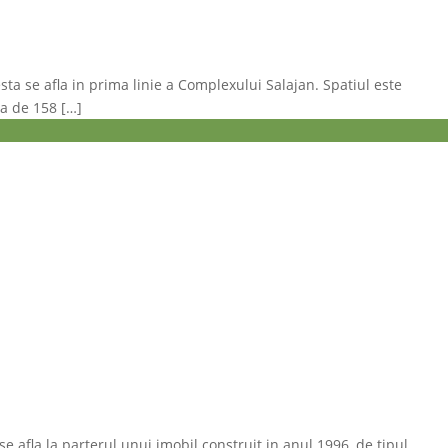
sta se afla in prima linie a Complexului Salajan. Spatiul este
la de 158 […]
se afla la parterul unui imobil construit in anul 1996, de tipul