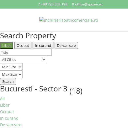
+40 723 508 198
office@spcom.ro
Search Property
Liber
Ocupat
In curand
De vanzare
Search
Bucuresti - Sector 3
(18)
All
Liber
Ocupat
In curand
De vanzare